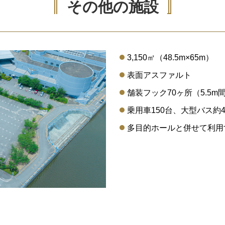
その他の施設
3,150㎡（48.5m×65m）
表面アスファルト
舗装フック70ヶ所（5.5m
乗用車150台、大型バス約
多目的ホールと併せて利用