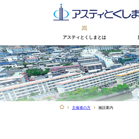
アスティ
とくしま
とは
›
›
主催者の方
施設案内