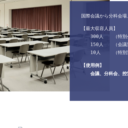
国際会議から分科会場
最大収容人員
300人
150人
10人	
使用例
会議、分科会、控