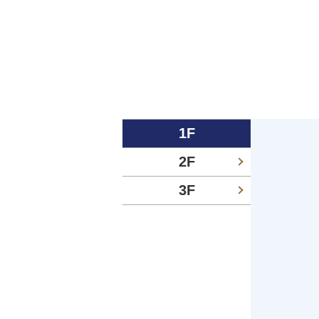
1F
2F
3F