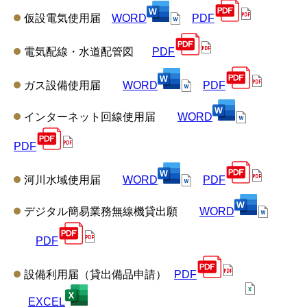
仮設電気使用届
WORD
PDF
電気配線・水道配管図
PDF
ガス設備使用届
WORD
PDF
インターネット回線使用届
WORD
PDF
河川水域使用届
WORD
PDF
デジタル簡易業務無線機貸出願
WORD
PDF
設備利用届（貸出備品申請）
PDF
EXCEL