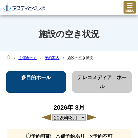
MENU
施設の空き状況
›
›
›
主催者の方
予約案内
施設の空き状況
多目的ホール
テレコメディア ホー
ル
2026年
8月
◯予約可能 △仮予約あり ×予約不可