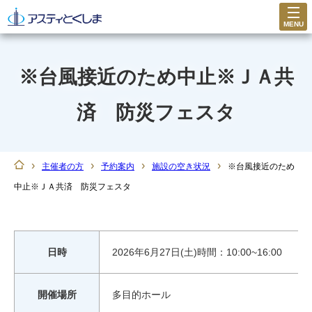
MENU
※台風接近のため中止※ＪＡ共
済 防災フェスタ
›
›
›
›
主催者の方
予約案内
施設の空き状況
※台風接近のため
中止※ＪＡ共済 防災フェスタ
日時
2026年6月27日(土)時間：10:00~16:00
開催場所
多目的ホール