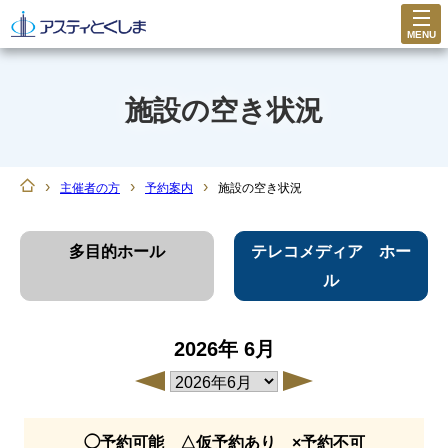
MENU
施設の空き状況
›
›
›
主催者の方
予約案内
施設の空き状況
多目的ホール
テレコメディア ホー
ル
2026年
6月
◯予約可能 △仮予約あり ×予約不可