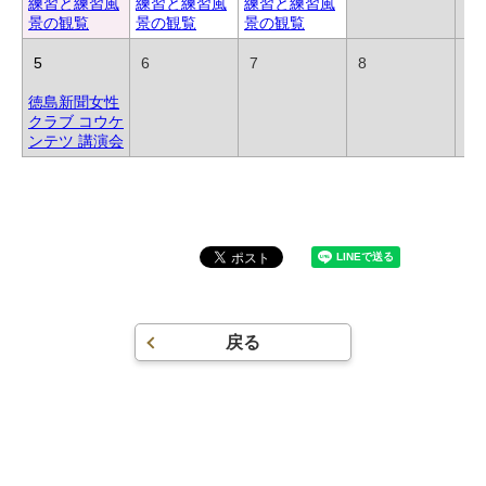
練習と練習風
練習と練習風
練習と練習風
景の観覧
景の観覧
景の観覧
5
6
7
8
9
徳島新聞女性
クラブ コウケ
ンテツ 講演会
戻る