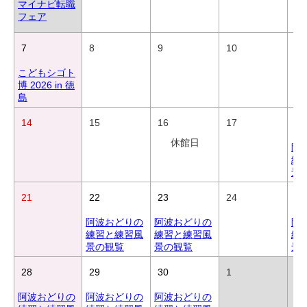
マイナビ転職
フェア
7
8
9
10
11
こどもシゴト
博 2026 in 徳
島
14
15
16
17
18
休館日
阿
練
景
21
22
23
24
25
阿波おどりの
阿波おどりの
阿
練習と練習風
練習と練習風
練
景の観覧
景の観覧
景
28
29
30
1
2
阿波おどりの
阿波おどりの
阿波おどりの